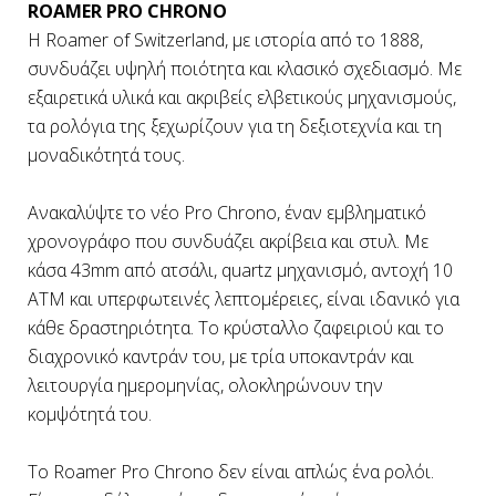
ROAMER PRO CHRONO
Η Roamer of Switzerland, με ιστορία από το 1888,
συνδυάζει υψηλή ποιότητα και κλασικό σχεδιασμό. Με
εξαιρετικά υλικά και ακριβείς ελβετικούς μηχανισμούς,
τα ρολόγια της ξεχωρίζουν για τη δεξιοτεχνία και τη
μοναδικότητά τους.
Ανακαλύψτε το νέο Pro Chrono, έναν εμβληματικό
χρονογράφο που συνδυάζει ακρίβεια και στυλ. Με
κάσα 43mm από ατσάλι, quartz μηχανισμό, αντοχή 10
ATM και υπερφωτεινές λεπτομέρειες, είναι ιδανικό για
κάθε δραστηριότητα. Το κρύσταλλο ζαφειριού και το
διαχρονικό καντράν του, με τρία υποκαντράν και
λειτουργία ημερομηνίας, ολοκληρώνουν την
κομψότητά του.
Το Roamer Pro Chrono δεν είναι απλώς ένα ρολόι.