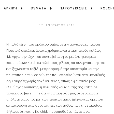
ΑΡΧΙΚΉ
ΘΈΜΑΤΑ
ΠΑΡΟΥΣΙΆΣΕΙΣ
KOLCH
17 ΙΑΝΟΥΑΡΊΟΥ 2013
Η παλιά τέχνη
του σμάλτου σμίγει
με την μοντέρνα έμπνευση
Ποιοτικά υλικά και άριστα χρώματα για απαιτητικούς πελάτες
Μ
ε Αργώ την τέχνη και συνταξιδιώτη το μεράκι, η εταιρεία
κοσμημάτων Kolchida καλεί τους φίλους και συνεργάτες της «σε
ένα ξεχωριστό ταξίδι με προορισμό την καινοτομία και την
πρωτοπορία των σειρών της που αποτελούνται από μοναδικές
δημιουργίες χωρίς αρχή και τέλος, όπως η φαντασία μας”.
Ο Γιώργος Λιαπάκης, εμπνευστής και ιδρυτής της Kolchida
τόνισε στο Jewel Time ότι «πρωταρχικός μας στόχος είναι η
απόλυτη ικανοποίηση των πελατών μας». Δείχνοντας αμέριστη
εμπιστοσύνη στις δυνατότητες των ανθρώπων της εταιρείας,
δήλωσε ότι «στην Kolchida προσπαθούμε πάντοτε να