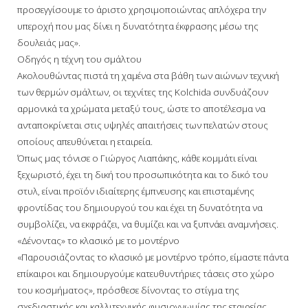
προσεγγίσουμε το άριστο χρησιμοποιώντας απλόχερα την
υπεροχή που μας δίνει η δυνατότητα έκφρασης μέσω της
δουλειάς μας».
Οδηγός η τέχνη του σμάλτου
Ακολουθώντας πιστά τη χαμένα στα βάθη των αιώνων τεχνική
των θερμών σμάλτων, οι τεχνίτες της Kolchida συνδυάζουν
αρμονικά τα χρώματα μεταξύ τους, ώστε το αποτέλεσμα να
ανταποκρίνεται στις υψηλές απαιτήσεις των πελατών στους
οποίους απευθύνεται η εταιρεία.
Όπως μας τόνισε ο Γιώργος Λιαπάκης, κάθε κομμάτι είναι
ξεχωριστό, έχει τη δική του προσωπικότητα και το δικό του
στυλ, είναι προϊόν ιδιαίτερης έμπνευσης και επισταμένης
φροντίδας του δημιουργού του και έχει τη δυνατότητα να
συμβολίζει, να εκφράζει, να θυμίζει και να ξυπνάει αναμνήσεις.
«Δένοντας» το κλασικό με το μοντέρνο
«Παρουσιάζοντας το κλασικό με μοντέρνο τρόπο, είμαστε πάντα
επίκαιροι και δημιουργούμε κατευθυντήριες τάσεις στο χώρο
του κοσμήματος», πρόσθεσε δίνοντας το στίγμα της
σχεδιαστικής και καλλιτεχνικής φυσιογνωμίας της εταιρείας.