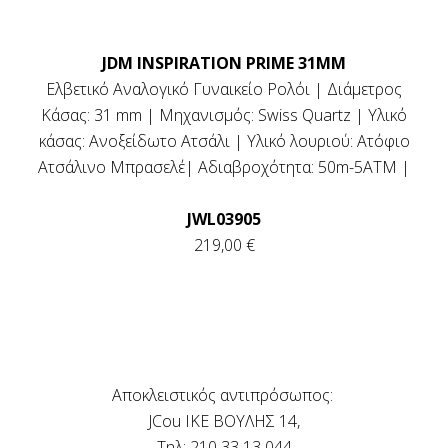
JDM INSPIRATION PRIME 31MM
Ελβετικό Αναλογικό Γυναικείο Ρολόι | Διάμετρος
Κάσας: 31 mm | Μηχανισμός: Swiss Quartz | Υλικό
κάσας: Ανοξείδωτο Ατσάλι | Υλικό λουριού: Ατόφιο
Ατσάλινο Μπρασελέ| Αδιαβροχότητα: 50m-5ΑΤΜ |
JWL03905
219,00 €
Αποκλειστικός αντιπρόσωπος:
JCou IKE ΒΟΥΛΗΣ 14,
Τηλ: 210 33 13 044