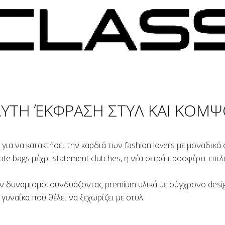
ΥΤΗ ΈΚΦΡΑΣΗ ΣΤΥΛ ΚΑΙ ΚΟΜ
ι για να κατακτήσει την καρδιά των fashion lovers με μοναδικ
ote bags μέχρι statement clutches, η νέα σειρά προσφέρει επι
ν δυναμισμό, συνδυάζοντας premium υλικά με σύγχρονο desig
γυναίκα που θέλει να ξεχωρίζει με στυλ.