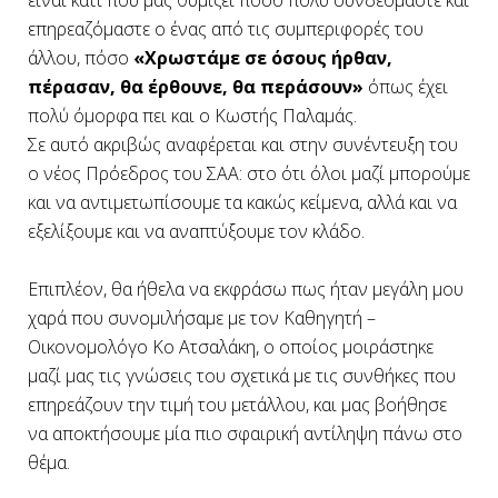
είναι κάτι που μας θυμίζει πόσο πολύ συνδεόμαστε και
επηρεαζόμαστε ο ένας από τις συμπεριφορές του
άλλου, πόσο
«Χρωστάμε σε όσους ήρθαν,
πέρασαν, θα έρθουνε, θα περάσουν»
όπως έχει
πολύ όμορφα πει και ο Κωστής Παλαμάς.
Σε αυτό ακριβώς αναφέρεται και στην συνέντευξη του
ο νέος Πρόεδρος του ΣΑΑ: στο ότι όλοι μαζί μπορούμε
και να αντιμετωπίσουμε τα κακώς κείμενα, αλλά και να
εξελίξουμε και να αναπτύξουμε τον κλάδο.
Επιπλέον, θα ήθελα να εκφράσω πως ήταν μεγάλη μου
χαρά που συνομιλήσαμε με τον Καθηγητή –
Οικονομολόγο Κο Ατσαλάκη, ο οποίος μοιράστηκε
μαζί μας τις γνώσεις του σχετικά με τις συνθήκες που
επηρεάζουν την τιμή του μετάλλου, και μας βοήθησε
να αποκτήσουμε μία πιο σφαιρική αντίληψη πάνω στο
θέμα.